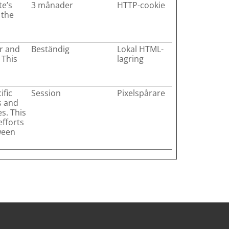
te’s
3 månader
HTTP-cookie
 the
r and
Beständig
Lokal HTML-
 This
lagring
ific
Session
Pixelspårare
s and
s. This
fforts
ween