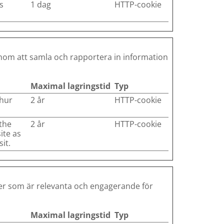
s
1 dag
HTTP-cookie
enom att samla och rapportera in information
Maximal lagringstid
Typ
 hur
2 år
HTTP-cookie
 the
2 år
HTTP-cookie
ite as
it.
ser som är relevanta och engagerande för
Maximal lagringstid
Typ