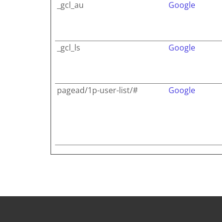
_gcl_au
Google
_gcl_ls
Google
pagead/1p-user-list/#
Google