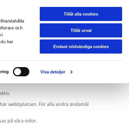
PRISFÖRFRÅGAN
Galleri
Kontakta oss
Tillåt alla cookies
TRANSPORT
illhandahålla
ifierare och
Tillåt urval
vi
 du har
Endast nödvändiga cookies
erna till användarna, tillhandahålla
ring
Visa detaljer
nan information från din enhet till de sociala
ionen med annan information som du har
ktiv.
 här webbplatsen. För alla andra ändamål
sas på våra sidor.