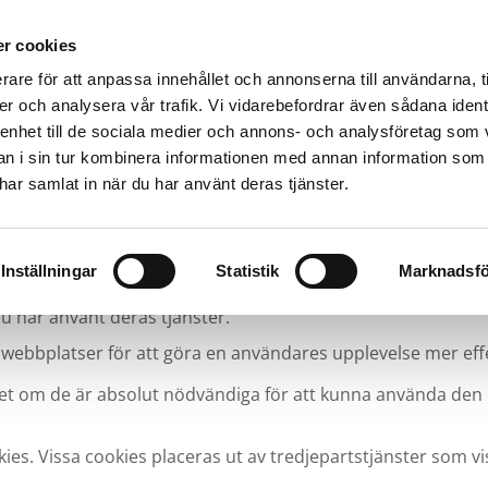
r cookies
stans
Bärgning
Transport
Om oss
Ledigt jobb
rare för att anpassa innehållet och annonserna till användarna, t
er och analysera vår trafik. Vi vidarebefordrar även sådana ident
 enhet till de sociala medier och annons- och analysföretag som 
 i sin tur kombinera informationen med annan information som
e har samlat in när du har använt deras tjänster.
 enhetsidentifierare för att anpassa innehållet och annons
Inställningar
Statistik
Marknadsfö
r trafik. Vi vidarebefordrar även sådana identifierare och an
i samarbetar med. Dessa kan i sin tur kombinera informat
du har använt deras tjänster.
webbplatser för att göra en användares upplevelse mer effe
enhet om de är absolut nödvändiga för att kunna använda den
es. Vissa cookies placeras ut av tredjepartstjänster som vi