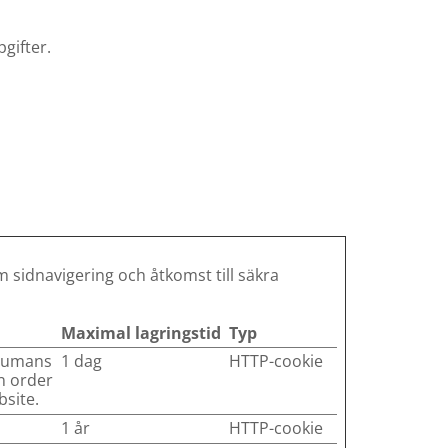
gifter.
sidnavigering och åtkomst till säkra
Maximal lagringstid
Typ
 humans
1 dag
HTTP-cookie
in order
bsite.
1 år
HTTP-cookie