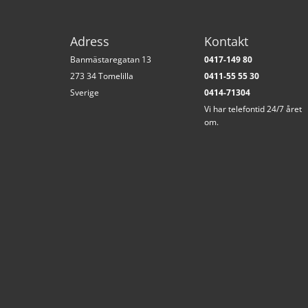
Adress
Kontakt
Banmästaregatan 13
04
17-149 80
273 34 Tomelilla
0411-55 55 30
Sverige
0414-71304
Vi har telefontid 24/7 året
om.