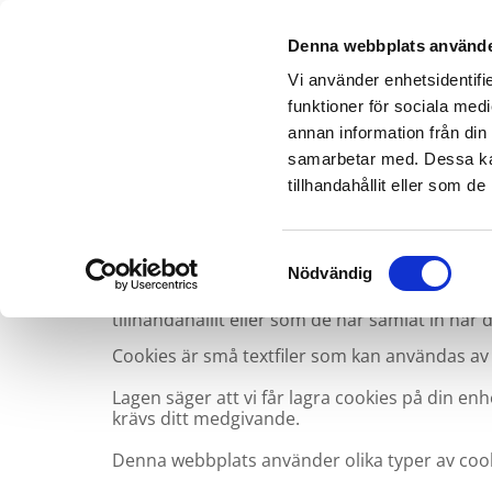
Denna webbplats använde
Vägassi
Vi använder enhetsidentifie
funktioner för sociala medi
annan information från din
samarbetar med. Dessa kan
tillhandahållit eller som d
Denna webbplats använder cookies. Vi använder
Samtyckesval
Nödvändig
funktioner för sociala medier och analysera vå
medier och annons- och analysföretag som v
tillhandahållit eller som de har samlat in när 
Cookies är små textfiler som kan användas av 
Lagen säger att vi får lagra cookies på din 
krävs ditt medgivande.
Denna webbplats använder olika typer av cooki